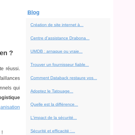
Blog
Création de site internet à...
Centre d’assistance Drabona...
UMDB : arnaque ou vraie...
ien ?
Trouver un fournisseur fiable...
e réussi.
Comment Databack restaure vos...
aillances
nnels qui
Adoptez le Tatouage...
ogistique
Quelle est la différence...
ganisation
L'impact de la sécurité...
Sécurité et efficacité :...
 !