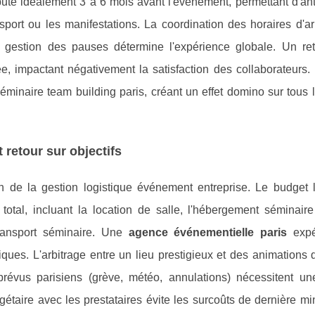
bute idéalement 3 à 6 mois avant l'événement, permettant d'ant
port ou les manifestations. La coordination des horaires d'ar
la gestion des pauses détermine l'expérience globale. Un re
née, impactant négativement la satisfaction des collaborateurs.
 séminaire team building paris, créant un effet domino sur tous 
 retour sur objectifs
n de la gestion logistique événement entreprise. Le budget l
tal, incluant la location de salle, l'hébergement séminaire 
transport séminaire. Une
agence événementielle paris
expé
égiques. L'arbitrage entre un lieu prestigieux et des animations 
prévus parisiens (grève, météo, annulations) nécessitent un
aire avec les prestataires évite les surcoûts de dernière mi