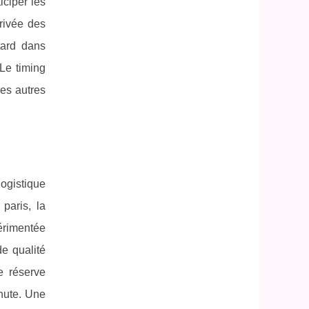
iciper les
rivée des
tard dans
 Le timing
les autres
ogistique
paris, la
rimentée
de qualité
e réserve
nute. Une