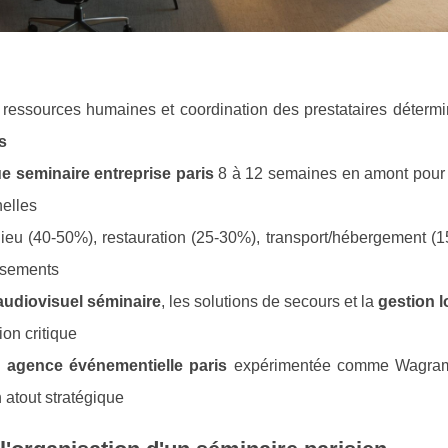
, ressources humaines et coordination des prestataires déterm
s
ue seminaire entreprise paris
8 à 12 semaines en amont pour é
nelles
 lieu (40-50%), restauration (25-30%), transport/hébergement (
issements
audiovisuel séminaire
, les solutions de secours et la
gestion l
ion critique
e
agence événementielle paris
expérimentée comme Wagra
 atout stratégique