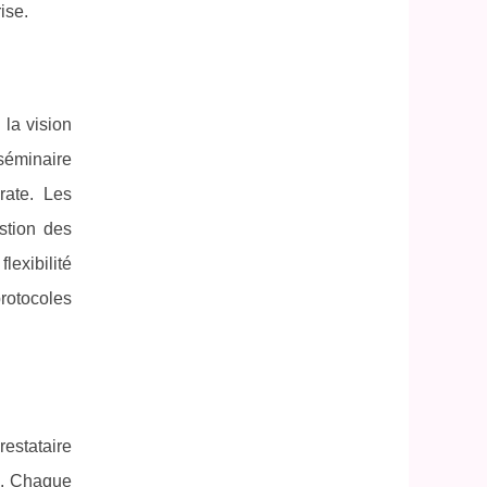
ise.
 la vision
séminaire
rate. Les
estion des
exibilité
rotocoles
estataire
ré. Chaque