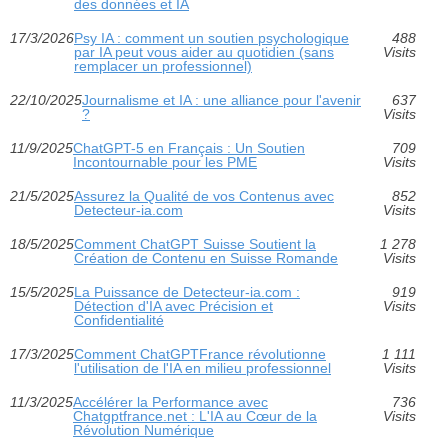
des données et IA
17/3/2026
Psy IA : comment un soutien psychologique
488
par IA peut vous aider au quotidien (sans
Visits
remplacer un professionnel)
22/10/2025
Journalisme et IA : une alliance pour l'avenir
637
?
Visits
11/9/2025
ChatGPT-5 en Français : Un Soutien
709
Incontournable pour les PME
Visits
21/5/2025
Assurez la Qualité de vos Contenus avec
852
Detecteur-ia.com
Visits
18/5/2025
Comment ChatGPT Suisse Soutient la
1 278
Création de Contenu en Suisse Romande
Visits
15/5/2025
La Puissance de Detecteur-ia.com :
919
Détection d'IA avec Précision et
Visits
Confidentialité
17/3/2025
Comment ChatGPTFrance révolutionne
1 111
l'utilisation de l'IA en milieu professionnel
Visits
11/3/2025
Accélérer la Performance avec
736
Chatgptfrance.net : L'IA au Cœur de la
Visits
Révolution Numérique